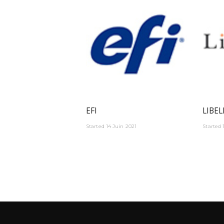
EFI
LIBEL
Started
14 Juin 2021
Started