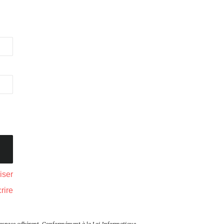
liser
rire
tre espace adhérent. Conformément à la Loi Informatique