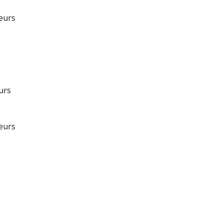
teurs
urs
teurs