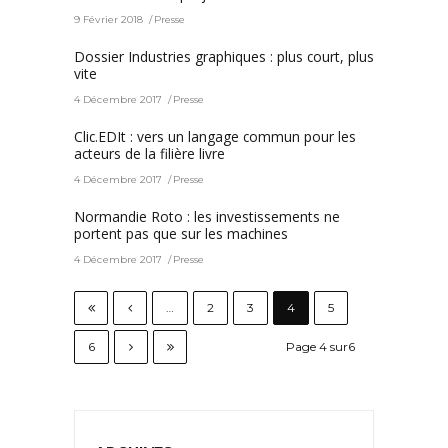
9 Février 2018
Presse
Dossier Industries graphiques : plus court, plus
vite
4 Décembre 2017
Presse
Clic.EDIt : vers un langage commun pour les
acteurs de la filière livre
4 Décembre 2017
Presse
Normandie Roto : les investissements ne
portent pas que sur les machines
4 Décembre 2017
Presse
…
2
3
4
5
6
Page 4 sur6