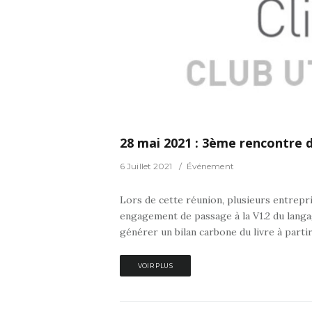
0
0
énement
28 mai 2021 : 3ème rencontre d
6 Juillet 2021
Événement
Lors de cette réunion, plusieurs entrepri
engagement de passage à la V1.2 du langag
générer un bilan carbone du livre à partir 
VOIR PLUS