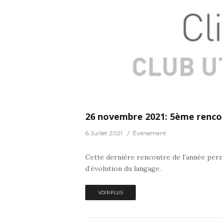
0
0
énement
26 novembre 2021: 5ème rencon
6 Juillet 2021
Événement
Cette dernière rencontre de l’année perm
d’évolution du langage.
VOIR PLUS