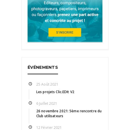
Lorem ipsum dolor sit amet, consectetur adipisicing
elit, sed do eiusmod tempor incididunt ut labore et
dolore magna aliqua. Ut enim ad minim veniam, quis
nostrud exercitation ullamco laboris nisi ut aliquip
ex.
H4 Heading
Ut enim ad minim veniam, quis nostrud exercitation
ullamco laboris nisi ut aliquip ex ea commodo
consequat. Duis aute irure dolor in reprehenderit in
ÉVÉNEMENTS
voluptate velit esse cillum dolore eu fugiat nulla
pariatur.
25 Août 2021
Les projets Clic.EDIt V2
H5 Heading
Ut enim ad minim veniam, quis nostrud exercitation
6 Juillet 2021
ullamco laboris nisi ut aliquip ex ea commodo
26 novembre 2021: 5ème rencontre du
consequat. Duis aute irure dolor in reprehenderit in
Club utilisateurs
voluptate velit esse cillum dolore eu fugiat nulla
pariatur.
12 Février 2021