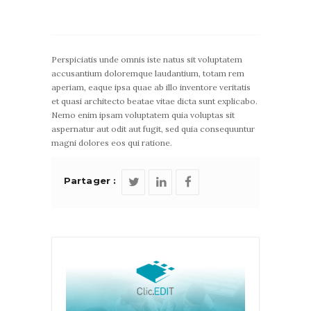
H1 Heading
Perspiciatis unde omnis iste natus sit voluptatem
accusantium doloremque laudantium, totam rem
aperiam, eaque ipsa quae ab illo inventore veritatis
Perspiciatis unde omnis iste natus sit voluptatem
et quasi architecto beatae vitae dicta sunt explicabo.
accusantium doloremque laudantium, totam rem
Nemo enim ipsam voluptatem quia voluptas sit
aperiam, eaque ipsa quae ab illo inventore veritatis
aspernatur aut odit aut fugit, sed quia consequuntur
et quasi architecto beatae vitae dicta sunt explicabo.
magni dolores eos qui ratione.
H2 Heading
Partager :
Lorem ipsum dolor sit amet, consectetur adipisicing
elit, sed do eiusmod tempor incididunt ut labore et
dolore magna aliqua. Ut enim ad minim veniam, quis
nostrud exercitation ullamco laboris nisi ut aliquip.
H3 Heading