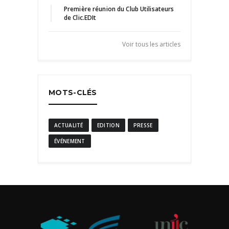
Première réunion du Club Utilisateurs
de Clic.EDIt
H6 Heading
Ut enim ad minim veniam, quis nostrud exercitation
Voir tous les articles
ullamco laboris nisi ut aliquip ex ea commodo
consequat. Duis aute irure dolor in reprehenderit in
voluptate velit esse cillum dolore eu fugiat nulla
pariatur.
MOTS-CLÉS
ACTUALITÉ
EDITION
PRESSE
ÉVÉNEMENT